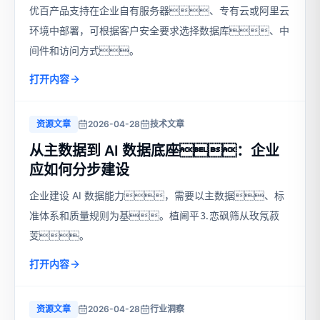
优百产品支持在企业自有服务器、专有云或阿里云
环境中部署，可根据客户安全要求选择数据库、中
间件和访问方式。
打开内容
资源文章
2026-04-28
技术文章
从主数据到 AI 数据底座：企业
应如何分步建设
企业建设 AI 数据能力，需要以主数据、标
准体系和质量规则为基。植阃平⒊恋砜筛从玫氖菽
芰。
打开内容
资源文章
2026-04-28
行业洞察