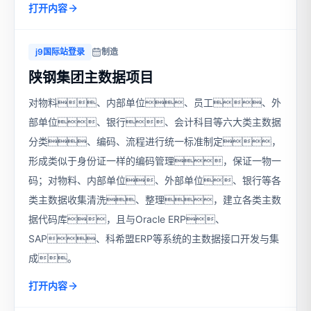
打开内容
j9国际站登录
制造
陕钢集团主数据项目
对物料、内部单位、员工、外
部单位、银行、会计科目等六大类主数据
分类、编码、流程进行统一标准制定，
形成类似于身份证一样的编码管理，保证一物一
码；对物料、内部单位、外部单位、银行等各
类主数据收集清洗、整理，建立各类主数
据代码库，且与Oracle ERP、
SAP、科希盟ERP等系统的主数据接口开发与集
成。
打开内容