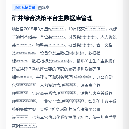
j9国际站登录
煤炭
矿井综合决策平台主数据库管理
项目自2018年3月启动，10月结束，构建
了通用基础类、单位类、财务类、人力资源
类、物料类、项目类、合同文档
类、设备分类主数据、数据指
标、数据指标类、智能矿山生产主数据在
建或待建子系统所需要的代码的编码规则及编码明
细。并建立了和财务管理、办公自动
化、人力资源管理、设备资产管
理、供应商关系管理、销售与客户关系管
理、企业安全管理、智能矿山各子系
统的集成方案，支撑了柠条塔矿井综合决策平台建
设，也为其它信息化系统提供了标准，统—的高质量
数据。