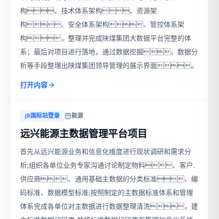
构、技术体系架构、资源架
构、安全体系架构、管控体系架
构，整理并完成陕煤集团大数据平台完整的体
系；最后对项目进行落地，通过数据挖掘、数据分
析等手段整理出陕煤集团领导管理的展示界面。
打开内容
j9国际站登录
能源
远兴能源主数据管理平台项目
首先从远兴能源业务和信息化维度进行现状调研和需求分
析;组织各单位业务专家沟通讨论制定物料、客户.
供应商、通用基础主数据的分类标准、编
码标准、数据模型标准;按照制定的主数据标准体系和管理
体系完成各单位对主数据进行数据整理清洗，建