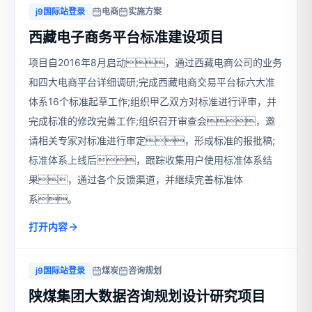
j9国际站登录
电商
实施方案
西藏电子商务平台标准建设项目
项目自2016年8月启动，通过西藏电商公司的业务
和四大电商平台详细调研;完成西藏电商交易平台标六大准
体系16个标准起草工作;组织甲乙双方对标准进行评审，并
完成标准的修改完善工作;组织召开审查会，邀
请相关专家对标准进行审定，形成标准的报批稿;
标准体系上线后，跟踪收集用户使用标准体系结
果，通过各个反馈渠道，并继续完善标准体
系。
打开内容
j9国际站登录
煤炭
咨询规划
陕煤集团大数据咨询规划设计研究项目