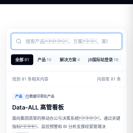
全部
81
产品
10
解决方案
4
j9国际站登录
18
资
找到 81 条相关内容
内容库 81 条
产品
数据可视化产品
Data-ALL 高管看板
面向集团高管的移动办公与决策系统，通过关键
指标、监控预警和 BI 分析支撑经营管理决