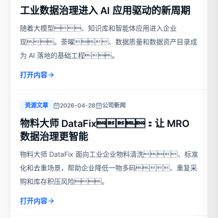
工业数据治理进入 AI 应用驱动的新周期
随着大模型、知识库和智能体应用进入企业
现。荼曜、数据质量和数据资产目录成
为 AI 落地的基础工程。
打开内容
资源文章
2026-04-28
公司新闻
物料大师 DataFix：让 MRO
数据治理更智能
物料大师 DataFix 面向工业企业物料清洗、标准
化和去重场景，帮助企业降低一物多码、重复采
购和库存积压风险。
打开内容