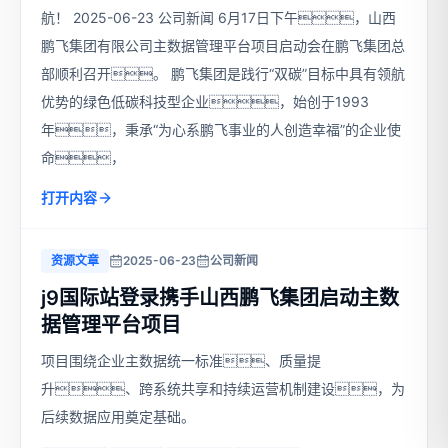
航！ 2025-06-23 公司新闻 6月17日下午，山西
鹏飞集团有限公司主数据管理平台项目启动会在鹏飞集团总
部顺利召开。 鹏飞集团是践行“双碳”目标中具有领航
优势的绿色低碳科技型企业，始创于1993
年，秉承“为心系鹏飞事业的人创造幸福”的企业使
命，
打开内容
资源文章
2025-06-23
公司新闻
j9国际站登录携手山西鹏飞集团启动主数
据管理平台项目
项目围绕企业主数据统一标准、质量提
升、跨系统共享和持续运营机制建设，为
后续数据应用奠定基础。