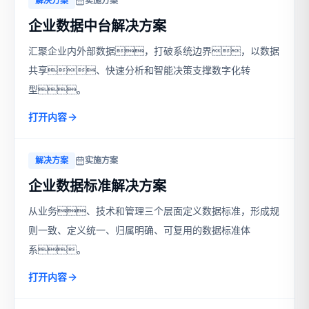
解决方案
实施方案
企业数据中台解决方案
汇聚企业内外部数据，打破系统边界，以数据
共享、快速分析和智能决策支撑数字化转
型。
打开内容
解决方案
实施方案
企业数据标准解决方案
从业务、技术和管理三个层面定义数据标准，形成规
则一致、定义统一、归属明确、可复用的数据标准体
系。
打开内容