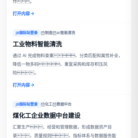
作。
打开内容
j9国际站登录
制造
AI智能清洗
工业物料智能清洗
通过 AI 完成物料查重、分类匹配和属性补全，
降低一物多码、重复采购和库存积压风
险。
打开内容
j9国际站登录
化工
数据中台
煤化工企业数据中台建设
汇聚生产、经营和管理数据，形成数据资产目
录、质量规则、指标体系与数据服务能