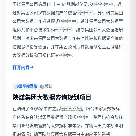
围绕集团公司信息化“十三五”规划战略要求，通
过对集团公司现有数据资产的梳理，分析研究集团
公司大数据工作推进模式，设计集团公司大数据管
理体系和平台技术架构，编制集团公司大数据发展
规划，对未来集团公司大数据工作有序推进和数据资产价值
挖掘提供指导依据，并在集团公司现有数据基础上尝试进行
大数据分析和可视化研究。
打开内容
j9国际站登录
煤炭
陕煤集团大数据咨询规划项目
在调研了30多家单位之后，结合国家大数据标
准体系结合陕煤集团数据资产现状，整理出符合陕煤
集团业务发展需要的大数据标准体系，并梳理出具体标准明
细的情况；编写陕煤集团大数据平台中的应用体系架