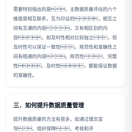
需要特别指出的是，主数据质量评估的六个
维度是相互联系，互为印证的，相互之
间有互通的内容，又有相区别的内
容，如及时性相对比较独立，但
及时性可以保证一致性。规范性和准确性之
间有相通的内容。规范性、完整
性、及时性，都能保证数据
的准确性。
三．如何提升数据质量管理
提升数据质量的方法有很多，如通过理念宣
导、组织保障、考核和评