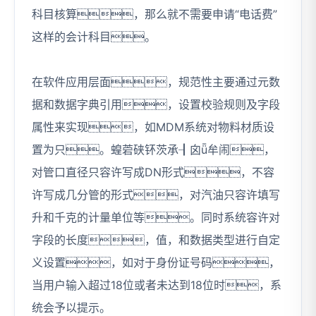
科目核算，那么就不需要申请“电话费”
这样的会计科目。
在软件应用层面，规范性主要通过元数
据和数据字典引用，设置校验规则及字段
属性来实现，如MDM系统对物料材质设
置为只。蝗菪硖钚茨承┨囟ǖ牟闹，
对管口直径只容许写成DN形式，不容
许写成几分管的形式，对汽油只容许填写
升和千克的计量单位等。同时系统容许对
字段的长度，值，和数据类型进行自定
义设置，如对于身份证号码，
当用户输入超过18位或者未达到18位时，系
统会予以提示。