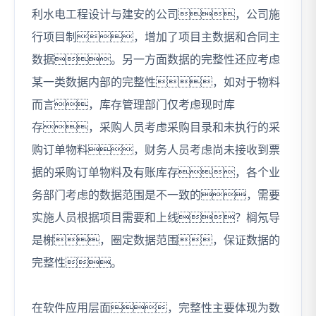
利水电工程设计与建安的公司，公司施
行项目制，增加了项目主数据和合同主
数据。另一方面数据的完整性还应考虑
某一类数据内部的完整性，如对于物料
而言，库存管理部门仅考虑现时库
存，采购人员考虑采购目录和未执行的采
购订单物料，财务人员考虑尚未接收到票
据的采购订单物料及有账库存，各个业
务部门考虑的数据范围是不一致的，需要
实施人员根据项目需要和上线？榈氖导
是榭，圈定数据范围，保证数据的
完整性。
在软件应用层面，完整性主要体现为数