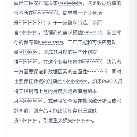
做出某种安排或决策，这是数据价值的
根本所在。简单看一个业务场
景：对于一家整车制造厂商而
言，经销商的需求预估，安全库
存的保有量、工厂产能和可供应劳动
量，形成其月度的生产计划安
排。在这个业务场景中，决策者
一方面要保证将数据因素的全面性，同时
也要保证数据的准确性，如果PMC人员
将某经销商上月的月度预测数值用到本
月，或者将安全库存数据统计错误或张
冠李戴，则产品可能出现库存积压或缺
货，引发重大损失。