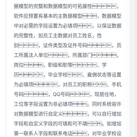
据模型的完整和数据模型的可拓展性，
软件应预置有基本的主数据模型，数据模型
中对必需的字段设置为必填项，以保证数据
的完整性，如员工主数据对员工姓名，性
别，证件类型及证件号码，员
工所属法人单位，所属部门，
岗位，职级和职等、学
历，毕业学校、雇佣状态等设置
为必填项，对员工的职称、手机
号码，QQ号码，现居住地，
工位等字段设置为非必填项。同时系统容许
对数据模型进行自定义，可以自行增加
字段和自定义字段的可填和可不填。如增加
第一联系人字段和联系电话，对毕业学校设