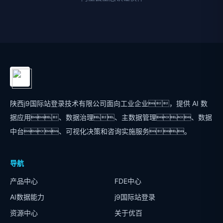
陕西j9国际站登录技术有限公司面向工业企业，提供 AI 数
据应用、数据治理、主数据管理、数据
中台、可视化决策和咨询实施服务。
导航
产品中心
FDE中心
AI数据能力
j9国际站登录
资源中心
关于优百