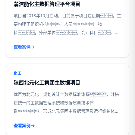
蒲洁能化主数据管理平台项目
项目自2018年10月启动，目前属于项目建设期，主
要构建了组织机构、人员，物
料，外部单位，会计科目、银
行类、生产代码（生产单元、侧线、
查看案例
罐区、储罐）主数据，包括编码规
则、数据模型，并进行了相应的数据清
洗工作；搭建了统一管理的主数据管理平台，
化工
初步实现了和OA系统的集成，后续还将实现和其
陕西北元化工集团主数据项目
他信息化系统集成 。
优百为北元化工规划设计主数据标准体系，并搭
建统一的主数据管理系统和数据质量技术体
系，形成北元集团主数据管理及运行维护体
系，确保北元集团主数据管理系统平稳运行。
查看案例