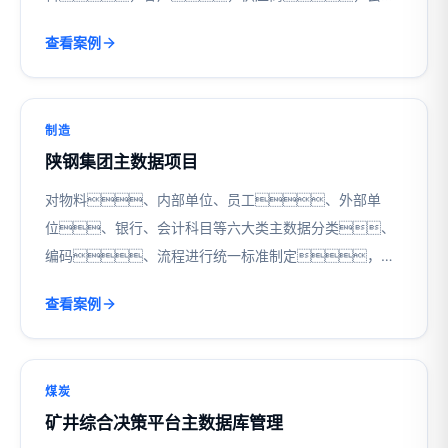
科目主数据，同时和ERP、必联
查看案例
网、设备、MES、
WMS、CRM、外贸等12个系统进行了集
成，又力的保证了新安集团的数据标准化建
制造
设，形成了统一管理，数出一
陕钢集团主数据项目
门，数据标准统一的主数据管理模式，有力
的配合了公司的ERP建设，同时有助于公司信息化
对物料、内部单位、员工、外部单
深度应用。助力公司信息化提升。
位、银行、会计科目等六大类主数据分类、
编码、流程进行统一标准制定，形
成类似于身份证一样的编码管理，保证一物一码；对物
查看案例
料、内部单位、外部单
位、银行等各类主数据收集清洗、整
理，建立各类主数据代码库，且与
煤炭
Oracle ERP、SAP、科希盟ERP等系统的主数据接
矿井综合决策平台主数据库管理
口开发与集成。