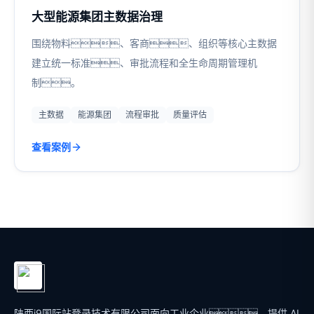
大型能源集团主数据治理
围绕物料、客商、组织等核心主数据
建立统一标准、审批流程和全生命周期管理机
制。
主数据
能源集团
流程审批
质量评估
查看案例
陕西j9国际站登录技术有限公司面向工业企业，提供 AI