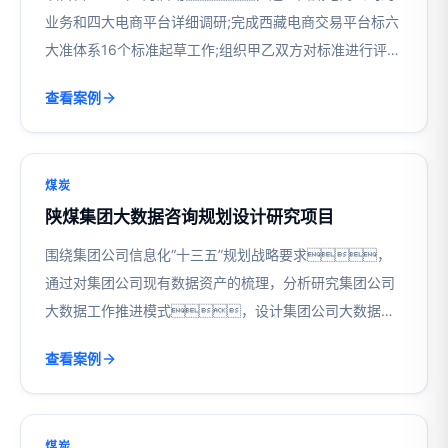
业务和四大电商平台详细调研;完成西藏电商交易平台标六
大准体系16个标准起草工作;组织甲乙双方对标准进行评
审，并完成标准的修改完善工作;组织召开审查会，
查看案例
邀请相关专家对标准进行审定，形成标准的报批稿;
标准体系上线后，跟踪收集用户使用标准体系结
果，通过各个反馈渠道，并继续完善标
煤炭
准体系。
陕煤集团大数据咨询规划设计研究项目
围绕集团公司信息化“十三五”规划战略要求，
通过对集团公司现有数据资产的梳理，分析研究集团公司
大数据工作推进模式，设计集团公司大数据管
理体系和平台技术架构，编制集团公司大数据
查看案例
发展规划，对未来集团公司大数据工作有序推
进和数据资产价值挖掘提供指导依据，并在集
团公司现有数据基础上尝试进行大数据分析和可视化研
煤炭