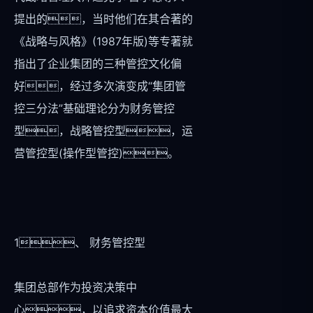
提出的，当时他们在其合著的
《战略与风格》(1987年版)等专著就
指出了企业集团的三种管控文化偏
好，经过多次演变成“集团管
控三分法”基础理论分为财务管控
型，战略管控型，运
营管控型(操作型管控)。
1、 财务管控型
集团总部作为投资决策中
心，以追求资本价值最大