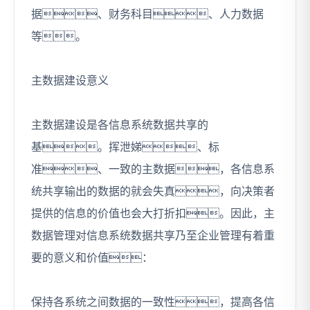
据、财务科目、人力数据
等。
主数据建设意义
主数据建设是各信息系统数据共享的
基。挥泄娣、标
准、一致的主数据，各信息系
统共享输出的数据的就会失真，向决策者
提供的信息的价值也会大打折扣。因此，主
数据管理对信息系统数据共享乃至企业管理有着重
要的意义和价值：
保持各系统之间数据的一致性，提高各信