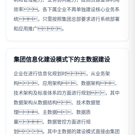
效率。各下属企业不再单独建设核心业务系
统，只需按照集团总部要求进行系统部署
和应用推广。
集团信息化建设模式下的主数据建设
企业在进行信息化规划时，从业务架
构、应用架构、数据架构、
技术架构及标准体系四方面进行规划，其中
数据架构从数据结构、技术数据管
理、主数据、数据质
量、数据管控方面进行规
划。其中主数据的建设模式直接由集团