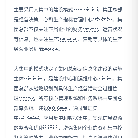
主要采用大集中的建设模式。集团总部
是经营决策中心和生产指标管理中心。集
团总部不仅关注下属企业的财务、运营状况
等信息，也关注生产、营销等具体的生产
经营业务细节。
大集中的模式决定了集团总部是信息化建设的实施
主体，是建设中心和运维中心。集
团总部从战略规划到具体生产经营活动全过程管
理，所有核心管理系统和业务系统由集团总
部牵头统一建设，通过管理集
中、应用集中和数据集中，实现信息资源
的整合和优化，增强集团企业的资源集中控
制和管理能力、业务协同能力，提高资源整体利用