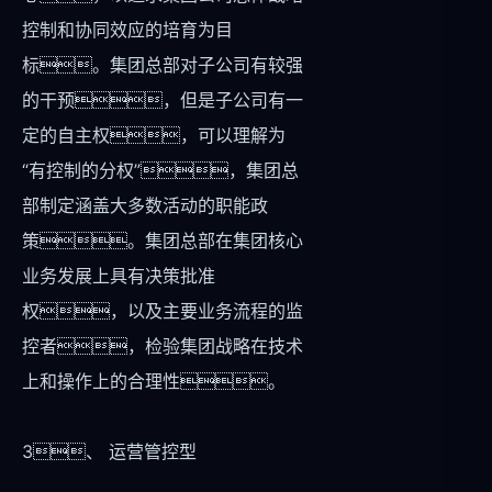
控制和协同效应的培育为目
标。集团总部对子公司有较强
的干预，但是子公司有一
定的自主权，可以理解为
“有控制的分权”，集团总
部制定涵盖大多数活动的职能政
策。集团总部在集团核心
业务发展上具有决策批准
权，以及主要业务流程的监
控者，检验集团战略在技术
上和操作上的合理性。
3、 运营管控型