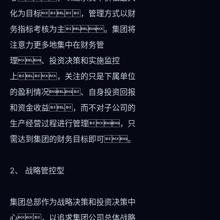
化为目标，管理方式以财
务指标考核为主。集团将
注意力更多地集中在财务管
理、投资决策和实施监控
上，关注的只是下属单位
的盈利情况、自身投资回报
和资金收益，而不对子公司的
生产经营过程进行管理，只
需达到集团的财务目标即可。
2、 战略管控型
集团总部作为战略决策和投资决策中
心，以追求集团公司总体战略