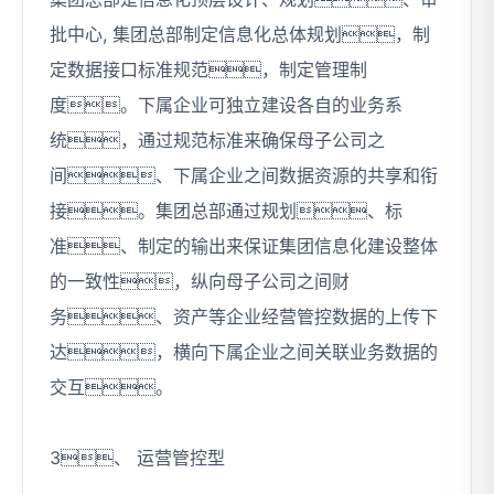
批中心, 集团总部制定信息化总体规划，制
定数据接口标准规范，制定管理制
度。下属企业可独立建设各自的业务系
统，通过规范标准来确保母子公司之
间、下属企业之间数据资源的共享和衔
接。集团总部通过规划、标
准、制定的输出来保证集团信息化建设整体
的一致性，纵向母子公司之间财
务、资产等企业经营管控数据的上传下
达，横向下属企业之间关联业务数据的
交互。
3、 运营管控型