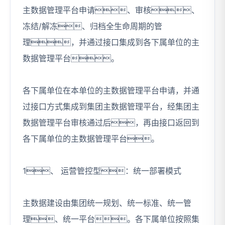
主数据管理平台申请、审核、
冻结/解冻、归档全生命周期的管
理，并通过接口集成到各下属单位的主
数据管理平台。
各下属单位在本单位的主数据管理平台申请，并通
过接口方式集成到集团主数据管理平台，经集团主
数据管理平台审核通过后，再由接口返回到
各下属单位的主数据管理平台。
1、 运营管控型：统一部署模式
主数据建设由集团统一规划、统一标准、统一管
理、统一平台。各下属单位按照集