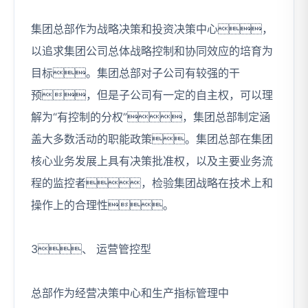
集团总部作为战略决策和投资决策中心，
以追求集团公司总体战略控制和协同效应的培育为
目标。集团总部对子公司有较强的干
预，但是子公司有一定的自主权，可以理
解为“有控制的分权”，集团总部制定涵
盖大多数活动的职能政策。集团总部在集团
核心业务发展上具有决策批准权，以及主要业务流
程的监控者，检验集团战略在技术上和
操作上的合理性。
3、 运营管控型
总部作为经营决策中心和生产指标管理中