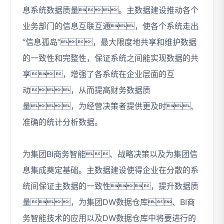
息系统数据质量。主数据建设推动各个
业务部门的信息互联互通，使各个系统走出
“信息孤岛”，最大限度地共享和维护数据
的一致性和完整性，保证系统之间能实现数据的共
享，增强了各系统在企业层面的互
动，从而提高财务数据质
量，为经营决策者提供更及时、
准确的统计分析数据。
为集团BI商务智能、战略决策以及为集团信
息集成奠定基础。主数据建设使得企业在分散的系
统间保证主数据的一致性，提升数据质
量，为集团DW数据仓库、BI商
务智能技术的应用以及DW数据仓库中将要进行的