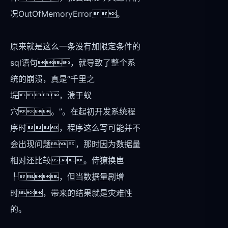
况OutOfMemoryError。
原来就是这么一条没有加限定条件的
sql语句，就导致了整个系
统的崩溃，真是“千里之
堤，溃于蚁
穴。”。在起初开发系统程
序时，程序这么写可能并不
会出现问题，那时因为数据量
相对还比较。侍獠换岜
┞，但当数据量剧增
时，带来的结果就是灾难性
的。