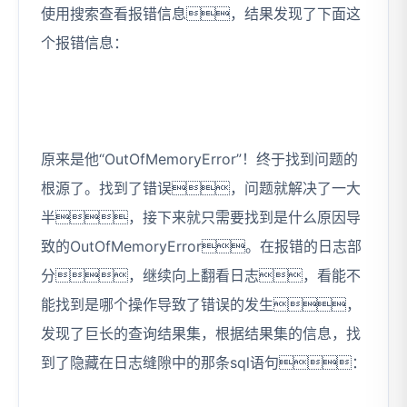
使用搜索查看报错信息，结果发现了下面这
个报错信息：
原来是他“OutOfMemoryError”！终于找到问题的
根源了。找到了错误，问题就解决了一大
半，接下来就只需要找到是什么原因导
致的OutOfMemoryError。在报错的日志部
分，继续向上翻看日志，看能不
能找到是哪个操作导致了错误的发生，
发现了巨长的查询结果集，根据结果集的信息，找
到了隐藏在日志缝隙中的那条sql语句：