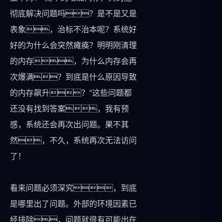
彻底解决问题吗？是不是又是
表象，治标不治本呢？系统好
好的为什么会突然瘫痪？明明刚清理
的内存，为什么内存会再
次爆满？到底是什么原因导致
的内存飙升？”这些问题都
还没有找到答案，我有预
感，系统还会再次出问题。果不其
然，不久，系统再次无法访问
了！
看来问题必须深究，到底
是哪里出了问题。外部的环境因素已
经排除，问题就很有可能出在