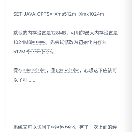
SET JAVA_OPTS=-Xms512m -Xmx1024m
默认的内存设置是128MB，可用的最大内存设置是
1024MB。先尝试修改为初始化内存为
512MB。
保存，重启，心想这下应该可
以了吧… …
系统又可以访问了，有了一次上面的经