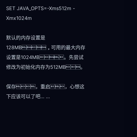
SET JAVA_OPTS=-Xms512m -
Xmx1024m
默认的内存设置是
128MB，可用的最大内存
设置是1024MB。先尝试
修改为初始化内存为512MB。
保存，重启，心想这
下应该可以了吧… …