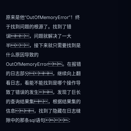
原来是他“OutOfMemoryError”！终
于找到问题的根源了。找到了错
误，问题就解决了一大
半，接下来就只需要找到是
什么原因导致的
OutOfMemoryError。在报错
的日志部分，继续向上翻
看日志，看能不能找到是哪个操作导
致了错误的发生，发现了巨长
的查询结果集，根据结果集的
信息，找到了隐藏在日志缝
隙中的那条sql语句：