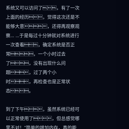
系统又可以访问了，有了一次
上面的经历，觉得这次还是不
能够大意，还得再观察观
察… …于是每过十分钟就对系统进行
一次查看，确定系统是否正
常，一个小时过去
了，没有出现什么问
题，过了两个小
时，再检查也是正常状
态。
到了下午，虽然系统已经可
以正常使用了，但总感觉哪
里不对！“简单的增加内存，真的能