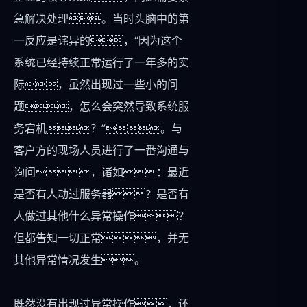
急解决处理。当时头脑中的第
一反应是诧异的，“因为这个
系统已经持续正常运行了一年多的实
际，虽然出现过一些小的问
题，怎么会突然导致系统服
务宕机？”。与
客户方的现场人员进行了一番沟通与
询问，诸如：最近
是否有人动过服务器？是否有
人做过其他什么异常操作？
但都告知一切正常，并无
其他异常情况发生。
既然没有出现过异常操作，还