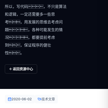
所以，写代码，不只是算法
和逻辑，一定还需要多一些思
考，用发展的思维去考虑问
题，各种可能发生的情
况，都要提前考虑
到，保证程序的健壮
性。
返回资源中心
2020-06-02
技术文章