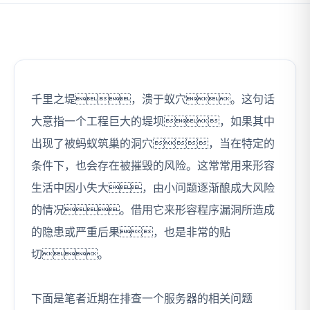
千里之堤，溃于蚁穴。这句话
大意指一个工程巨大的堤坝，如果其中
出现了被蚂蚁筑巢的洞穴，当在特定的
条件下，也会存在被摧毁的风险。这常常用来形容
生活中因小失大，由小问题逐渐酿成大风险
的情况。借用它来形容程序漏洞所造成
的隐患或严重后果，也是非常的贴
切。
下面是笔者近期在排查一个服务器的相关问题