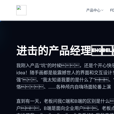
产品中心
F
进击的产品经理
我刚入产品“坑”的时候，还是个开心
idea！随手画都是能震撼世人的界面和交互设计
强”、“我太知道我要的是什么了”
恪、……各种颅内自嗨场面轮番上演
直到有一天，老板问我C端和B端的区别是什么
户，B端是面向企业用户。老板