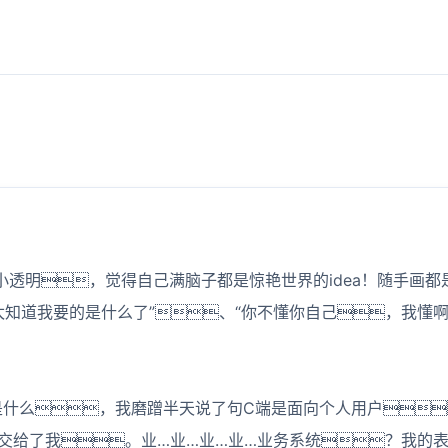
小透明，觉得自己满脑子都是惊艳世界的idea！随手画
我太知道我要的是什么了”、“你不懂你自己，我懂
是什么，我磨蹭半天说了句C端是面向个人用户
给了我。业…业…业…业…业务系统？我的表情