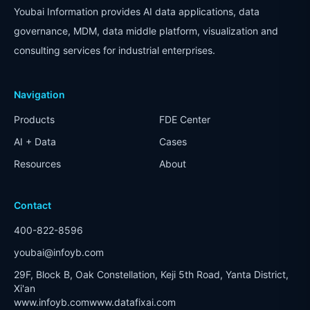
Youbai Information provides AI data applications, data
governance, MDM, data middle platform, visualization and
consulting services for industrial enterprises.
Navigation
Products
FDE Center
AI + Data
Cases
Resources
About
Contact
400-822-8596
youbai@infoyb.com
29F, Block B, Oak Constellation, Keji 5th Road, Yanta District,
Xi'an
www.infoyb.com
www.datafixai.com